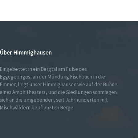
Über Himmighausen
Eingebettet in ein Bergtal am Fuße des
Eggegebirges, an der Mündung Fischbach in die
Emmer, liegt unser Himmighausen wie auf der Bühne
eines Amphitheaters, und die Siedlungen schmiegen
sich an die umgebenden, seit Jahrhunderten mit
Mischwäldern bepflanzten Berge.