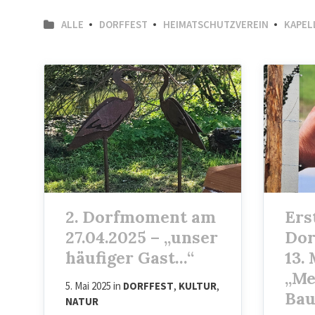
ALLE
DORFFEST
HEIMATSCHUTZVEREIN
KAPEL
2. Dorfmoment am
Ers
27.04.2025 – „unser
Do
häufiger Gast…“
13.
„Me
5. Mai 2025
in
DORFFEST
,
KULTUR
,
Ba
NATUR