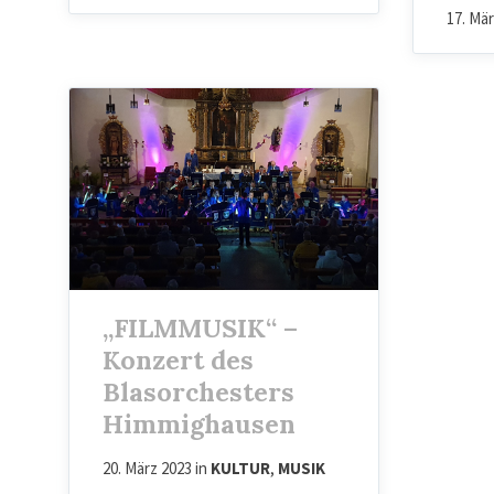
17. Mä
„FILMMUSIK“ –
Konzert des
Blasorchesters
Himmighausen
20. März 2023
in
KULTUR
,
MUSIK