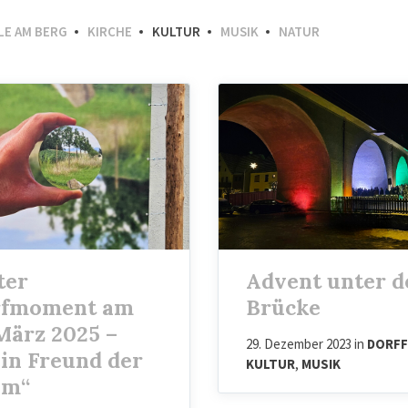
LE AM BERG
KIRCHE
KULTUR
MUSIK
NATUR
ter
Advent unter d
rfmoment am
Brücke
 März 2025 –
29. Dezember 2023
in
DORFF
in Freund der
KULTUR
,
MUSIK
um“