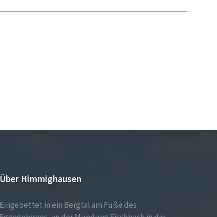
Über Himmighausen
Eingebettet in ein Bergtal am Fuße des
Eggegebirges, an der Mündung Fischbach in die