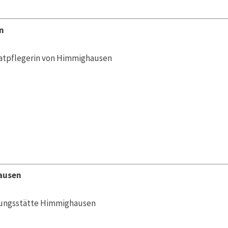
n
atpflegerin von Himmighausen
ausen
dungsstätte Himmighausen