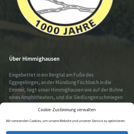
Über Himmighausen
Eingebettet in ein Bergtal am Fuße des
Eggegebirges, an der Mündung Fischbach in die
Emmer, liegt unser Himmighausen wie auf der Bühne
eines Amphitheaters, und die Siedlungen schmiegen
sich an die umgebenden, seit Jahrhunderten mit
Cookie-Zustimmung verwalten
Mischwäldern bepflanzten Berge.
Wir verwenden Cookies, um unsere Website und unseren Service zu optimieren.