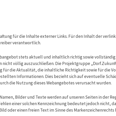
tung für die Inhalte externer Links. Für den Inhalt der verlin
reiber verantwortlich.
angebot stets aktuell und inhaltlich richtig sowie vollständi
n nicht völlig auszuschließen. Die Projektgruppe „Dorf.Zukun
ür die Aktualität, die inhaltliche Richtigkeit sowie für die Vo
tellten Informationen. Dies bezieht sich auf eventuelle Schä
ie durch die Nutzung dieses Webangebotes verursacht wurden.
amen, Bilder und Texte werden auf unseren Seiten in der Rege
Fehlen einer solchen Kennzeichnung bedeutet jedoch nicht, da
 Bild oder einen freien Text im Sinne des Markenzeichenrechts 