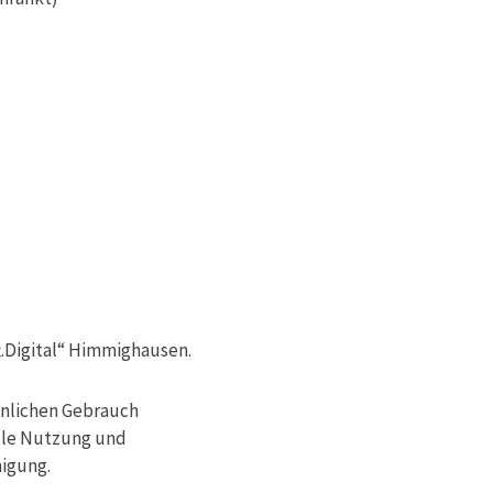
t.Digital“ Himmighausen.
önlichen Gebrauch
lle Nutzung und
migung.