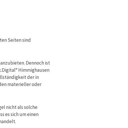
kten Seiten sind
g anzubieten. Dennoch ist
ft.Digital“ Himmighausen
llständigkeit der in
den materieller oder
l nicht als solche
ss es sich um einen
handelt.