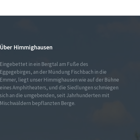
Über Himmighausen
Eingebettet in ein Bergtal am Fuße des
Eggegebirges, an der Mündung Fischbach in die
Emmer, liegt unser Himmighausen wie auf der Bühne
eines Amphitheaters, und die Siedlungen schmiegen
sich an die umgebenden, seit Jahrhunderten mit
Mischwäldern bepflanzten Berge.