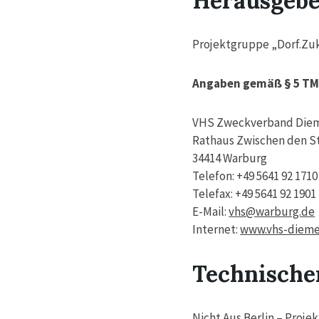
Herausgeb
Projektgruppe „Dorf.Zu
Angaben gemäß § 5 T
VHS Zweckverband Die
Rathaus Zwischen den S
34414 Warburg
Telefon: +49 5641 92 1710
Telefax: +49 5641 92 1901
E-Mail:
vhs@warburg.de
Internet:
www.vhs-dieme
Technische
Nicht Aus Berlin – Proj