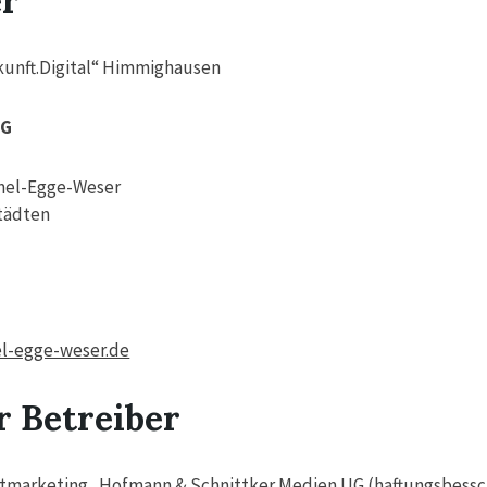
er
kunft.Digital“ Himmighausen
MG
mel-Egge-Weser
tädten
l-egge-weser.de
r Betreiber
ektmarketing Hofmann & Schnittker Medien UG (haftungsbessc