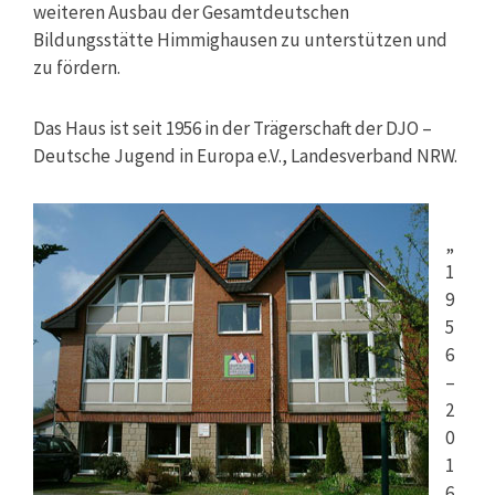
weiteren Ausbau der Gesamtdeutschen
Bildungsstätte Himmighausen zu unterstützen und
zu fördern.
Das Haus ist seit 1956 in der Trägerschaft der DJO –
Deutsche Jugend in Europa e.V., Landesverband NRW.
„
1
9
5
6
–
2
0
1
6