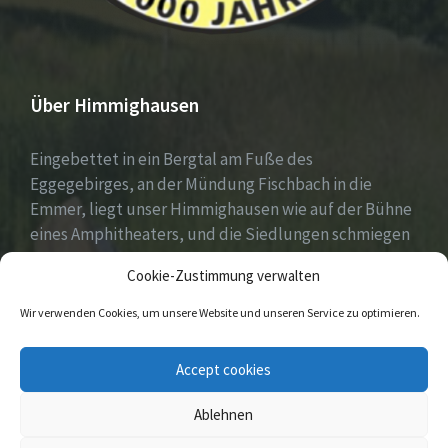
Über Himmighausen
Eingebettet in ein Bergtal am Fuße des
Eggegebirges, an der Mündung Fischbach in die
Emmer, liegt unser Himmighausen wie auf der Bühne
eines Amphitheaters, und die Siedlungen schmiegen
sich an die umgebenden, seit Jahrhunderten mit
Cookie-Zustimmung verwalten
Mischwäldern bepflanzten Berge.
Wir verwenden Cookies, um unsere Website und unseren Service zu optimieren.
E-
Facebook
Instagram
Accept cookies
Mail
Ablehnen
© 2026 Himmighausen