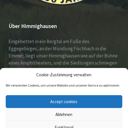
Über Himmighausen
Eingebettet in ein Bergtal am Fuße des
Eggegebirges, an der Mündung Fischbach in die
Emmer, liegt unser Himmighausen wie auf der Bühne
eines Amphitheaters, und die Siedlungen schmiegen
sich an die umgebenden, seit Jahrhunderten mit
Cookie-Zustimmung verwalten
Mischwäldern bepflanzten Berge.
Wir verwenden Cookies, um unsere Website und unseren Service zu optimieren.
E-
Facebook
Instagram
Accept cookies
Mail
Ablehnen
© 2026 Himmighausen
Funktional