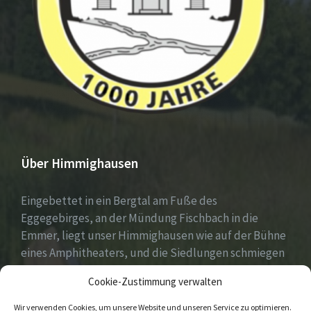
Über Himmighausen
Eingebettet in ein Bergtal am Fuße des
Eggegebirges, an der Mündung Fischbach in die
Emmer, liegt unser Himmighausen wie auf der Bühne
eines Amphitheaters, und die Siedlungen schmiegen
sich an die umgebenden, seit Jahrhunderten mit
Cookie-Zustimmung verwalten
Mischwäldern bepflanzten Berge.
Wir verwenden Cookies, um unsere Website und unseren Service zu optimieren.