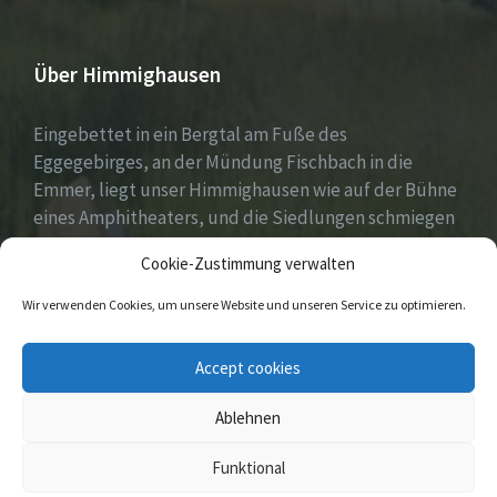
Über Himmighausen
Eingebettet in ein Bergtal am Fuße des
Eggegebirges, an der Mündung Fischbach in die
Emmer, liegt unser Himmighausen wie auf der Bühne
eines Amphitheaters, und die Siedlungen schmiegen
sich an die umgebenden, seit Jahrhunderten mit
Cookie-Zustimmung verwalten
Mischwäldern bepflanzten Berge.
Wir verwenden Cookies, um unsere Website und unseren Service zu optimieren.
E-
Facebook
Instagram
Accept cookies
Mail
Ablehnen
© 2026 Himmighausen
Funktional