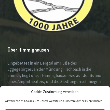
Über Himmighausen
Eingebettet in ein Bergtal am Fuße des
Eggegebirges, an der Mündung Fischbach in die
Emmer, liegt unser Himmighausen wie auf der Bühne
eines Amphitheaters, und die Siedlungen schmiegen
sich an die umgebenden, seit Jahrhunderten mit
Cookie-Zustimmung verwalten
Mischwäldern bepflanzten Berge.
Wir verwenden Cookies, um unsere Website und unseren Service zu optimieren.