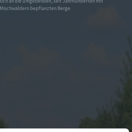
sich an die umgebenden, seit Jahrhunderten mit
Mischwäldern bepflanzten Berge.