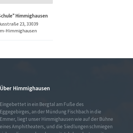
 Schule" Himmighausen
usstraße 23, 33039
im-Himmighausen
Über Himmighausen
Eingebettet in ein Bergtal am Fuße des
Eggegebirges, an der Mündung Fischbach in die
Emmer, liegt unser Himmighausen wie auf der Bühne
eines Amphitheaters, und die Siedlungen schmiegen