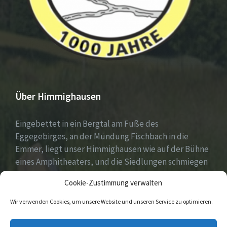
Über Himmighausen
Eingebettet in ein Bergtal am Fuße des
Eggegebirges, an der Mündung Fischbach in die
Emmer, liegt unser Himmighausen wie auf der Bühne
eines Amphitheaters, und die Siedlungen schmiegen
sich an die umgebenden, seit Jahrhunderten mit
Cookie-Zustimmung verwalten
Mischwäldern bepflanzten Berge.
Wir verwenden Cookies, um unsere Website und unseren Service zu optimieren.
E-
Facebook
Instagram