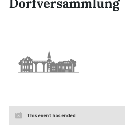
Dorfversammlung
This event has ended