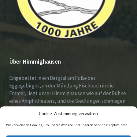
Über Himmighausen
Eingebettet in ein Bergtal am Fuße des
Eggegebirges, an der Mündung Fischbach in die
Emmer, liegt unser Himmighausen wie auf der Bühne
eines Amphitheaters, und die Siedlungen schmiegen
sich an die umgebenden, seit Jahrhunderten mit
Cookie-Zustimmung verwalten
Mischwäldern bepflanzten Berge.
Wir verwenden Cookies, um unsere Website und unseren Service zu optimieren.