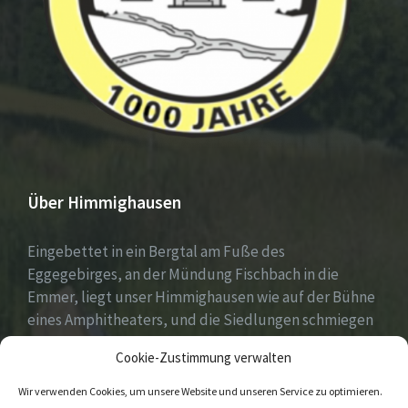
Über Himmighausen
Eingebettet in ein Bergtal am Fuße des
Eggegebirges, an der Mündung Fischbach in die
Emmer, liegt unser Himmighausen wie auf der Bühne
eines Amphitheaters, und die Siedlungen schmiegen
sich an die umgebenden, seit Jahrhunderten mit
Cookie-Zustimmung verwalten
Mischwäldern bepflanzten Berge.
Wir verwenden Cookies, um unsere Website und unseren Service zu optimieren.