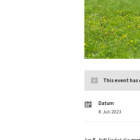
This event has
Datum
8. Juli 2023
Am
8. Juli
findet die
zwe