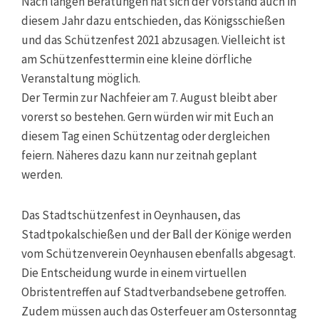
Nach langen Beratungen hat sich der Vorstand auch in
diesem Jahr dazu entschieden, das
Königsschießen
und das
Schützenfest
2021 abzusagen. Vielleicht ist
am Schützenfesttermin eine kleine dörfliche
Veranstaltung möglich.
Der Termin zur
Nachfeier
am 7. August bleibt aber
vorerst so bestehen. Gern würden wir mit Euch an
diesem Tag einen
Schützentag
oder dergleichen
feiern. Näheres dazu kann nur zeitnah geplant
werden.
Das
Stadtschützenfest in Oeynhausen
, das
Stadtpokalschießen
und der
Ball der Könige
werden
vom Schützenverein Oeynhausen ebenfalls abgesagt.
Die Entscheidung wurde in einem virtuellen
Obristentreffen auf Stadtverbandsebene getroffen.
Zudem müssen auch das
Osterfeuer
am Ostersonntag