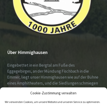
Über Himmighausen
Eingebettet in ein Bergtal am Fuße des
Eggegebirges, an der Mündung Fischbach in die
Emmer, liegt unser Himmighausen wie auf der Bühne
eines Amphitheaters, und die Siedlungen schmiegen
sich an die umgebenden, seit Jahrhunderten mit
Cookie-Zustimmung verwalten
Mischwäldern bepflanzten Berge.
Wir verwenden Cookies, um unsere Website und unseren Service zu optimieren.