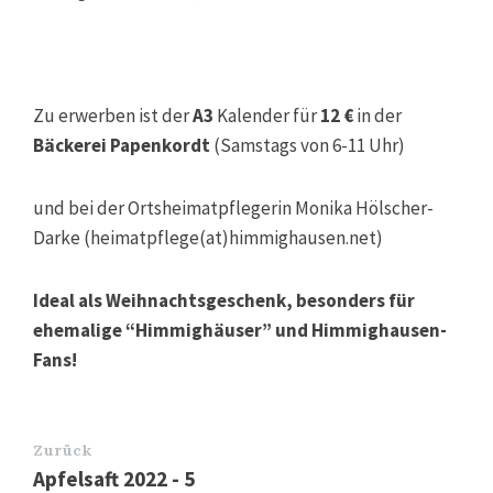
Zu erwerben ist der
A3
Kalender für
12 €
in der
Bäckerei Papenkordt
(Samstags von 6-11 Uhr)
und bei der Ortsheimatpflegerin Monika Hölscher-
Darke (heimatpflege(at)himmighausen.net)
Ideal als Weihnachtsgeschenk, besonders für
ehemalige “Himmighäuser” und Himmighausen-
Fans!
Zurück
Apfelsaft 2022 - 5